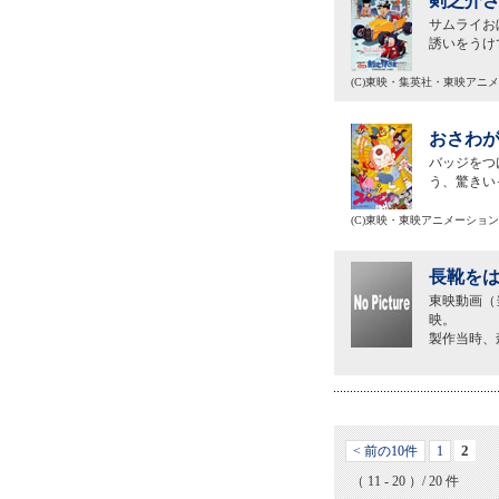
剣之介さ
サムライお
誘いをうけ
(C)東映・集英社・東映アニ
おさわが
バッジをつ
う、驚きい
(C)東映・東映アニメーション
長靴をは
東映動画（
映。
製作当時、
2
< 前の10件
1
（ 11 - 20 ）/ 20 件