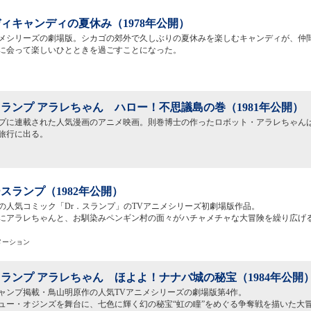
ィキャンディの夏休み（1978年公開）
メシリーズの劇場版。シカゴの郊外で久しぶりの夏休みを楽しむキャンディが、仲
に会って楽しいひとときを過ごすことになった。
ランプ アラレちゃん ハロー！不思議島の巻（1981年公開）
プに連載された人気漫画のアニメ映画。則巻博士の作ったロボット・アラレちゃん
旅行に出る。
スランプ（1982年公開）
の人気コミック「Dr．スランプ」のTVアニメシリーズ初劇場版作品。
にアラレちゃんと、お馴染みペンギン村の面々がハチャメチャな大冒険を繰り広げ
メーション
ランプ アラレちゃん ほよよ！ナナバ城の秘宝（1984年公開
ャンプ掲載・鳥山明原作の人気TVアニメシリーズの劇場版第4作。
のニュー・オジンズを舞台に、七色に輝く幻の秘宝“虹の瞳”をめぐる争奪戦を描いた大