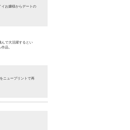
イイお嬢様からデートの
飛んで大活躍するとい
ル作品。
作をニュープリントで再