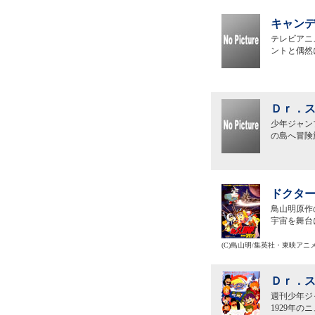
キャンデ
テレビアニ
ントと偶然
Ｄｒ．ス
少年ジャン
の島へ冒険
ドクター
鳥山明原作
宇宙を舞台
(C)鳥山明/集英社・東映アニ
Ｄｒ．ス
週刊少年ジ
1929年