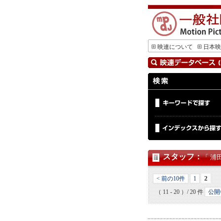
映連について
日本映
スタッフ
：
「 浦
2
< 前の10件
1
（ 11 - 20 ）/ 20 件
公開