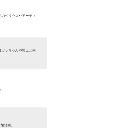
間のペリウスやアーティ
はガッちゃんや博士と南
る。
）
冒険活劇。