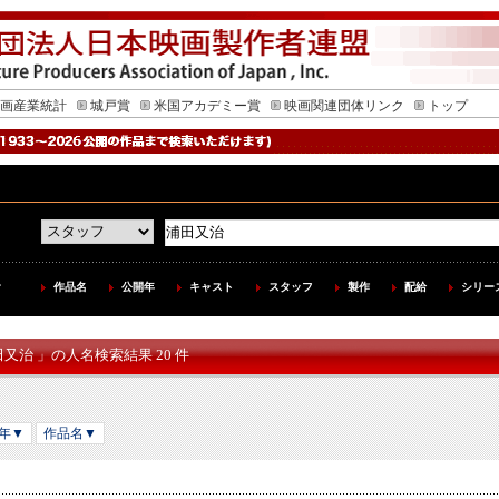
画産業統計
城戸賞
米国アカデミー賞
映画関連団体リンク
トップ
作品名
公開年
キャスト
スタッフ
製作
配給
シリー
田又治 」の人名検索結果 20 件
年▼
作品名▼