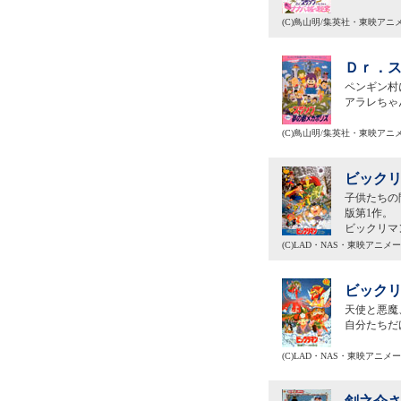
(C)鳥山明/集英社・東映アニ
Ｄｒ．ス
ペンギン村
アラレちゃ
(C)鳥山明/集英社・東映アニ
ビックリ
子供たちの
版第1作。
ビックリマ
(C)LAD・NAS・東映アニメ
ビックリ
天使と悪魔
自分たちだ
(C)LAD・NAS・東映アニメ