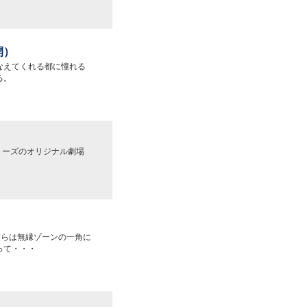
開）
なえてくれる都に憧れる
る。
リーズのオリジナル劇場
彼らは無縁ゾーンの一角に
って・・・