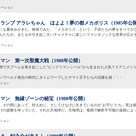
メーション
ランプ アラレちゃん ほよよ！夢の都メカポリス（1985年公
にも夏休みがきた。映画でみた、「メカポリス」という、子供たちの夢をすべてか
んたちが、またもや引き起こすハチャメチャに楽しいファンタジックな世界が広が
メーション
マン 第一次聖魔大戦（1988年公開）
間で大ブームを巻き起こした“ビックリマンシール”から生まれた人気ＴＶアニメシ
ンワールド発生の時代にタイムワープしたヤマト王子たちの活躍を描・・・
ーション
マン 無縁ゾーンの秘宝（1988年公開）
、その間にあって、控えめに、そしてけなげに生きているのが’お守り’たち－実は
けの故郷を持っていた。それが天地球だ。天地球は、複雑で解析不可能の迷路によ
ーション