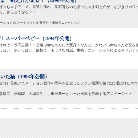
ま 剣之介が走る！（1990年公開）
ぼっちゃまアニメ。武道に優れ、良家育ちのおぼっちゃま剣之介が、とびきりカワ
て、さてどうなる？！
メーション (C)バードスタジオ/集英社・東映アニメーション
！スーパーベビー（1994年公開）
ければアラ不思議！？空飛ぶ赤ちゃんに大変身！なんと、かわいい赤ちゃんが空を
っぱい、夢いっぱい、痛快ユーモラスなお話。東映アニメーションによるオリジナ
いた猫（1998年公開）
当時）長編アニメーション製作40周年を記念したファン投票で第1位に選ばれた本
森康二、宮崎駿、大塚康生、小田部羊一といった日本を代表するアニメーシ・・・