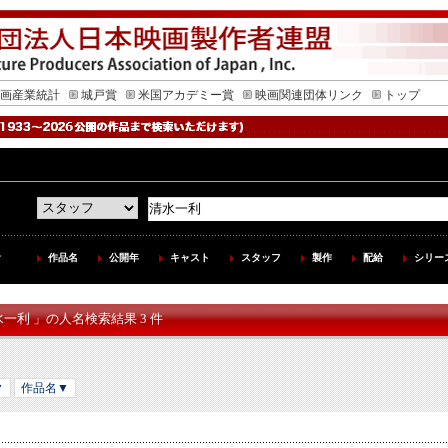
画産業統計
城戸賞
米国アカデミー賞
映画関連団体リンク
トップ
作品名
公開年
キャスト
スタッフ
製作
配給
シリー
水一利 」の人名検索結果 3 件
▼
作品名▼