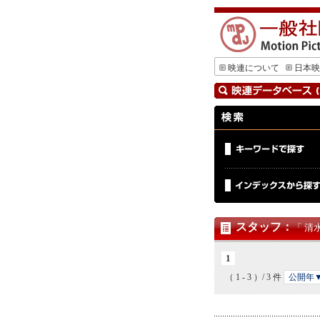
映連について
日本映
スタッフ
：
「 清
1
（ 1 - 3 ）/ 3 件
公開年