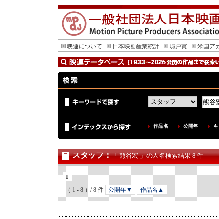
映連について
日本映画産業統計
城戸賞
米国ア
作品名
公開年
キ
スタッフ
：
「 熊谷宏 」の人名検索結果 8 件
1
（ 1 - 8 ）/ 8 件
公開年▼
作品名▲