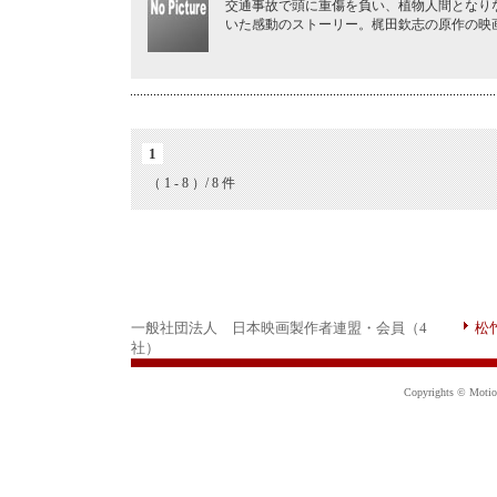
交通事故で頭に重傷を負い、植物人間となり
いた感動のストーリー。梶田欽志の原作の映
1
（ 1 - 8 ）/ 8 件
一般社団法人 日本映画製作者連盟・会員（4
松
社）
Copyrights © Motion 