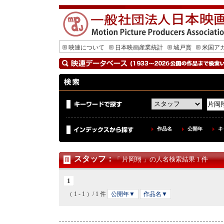
映連について
日本映画産業統計
城戸賞
米国ア
作品名
公開年
キ
スタッフ
：
「 片岡翔 」の人名検索結果 1 件
1
（ 1 - 1 ）/ 1 件
公開年▼
作品名▼