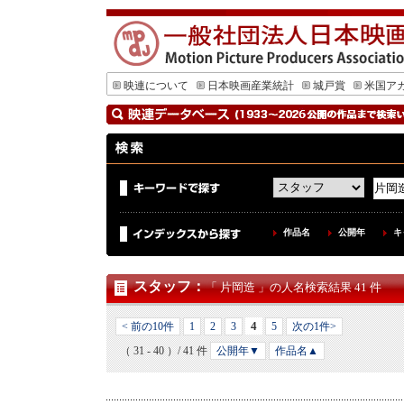
映連について
日本映画産業統計
城戸賞
米国ア
作品名
公開年
キ
スタッフ
：
「 片岡造 」の人名検索結果 41 件
4
< 前の10件
1
2
3
5
次の1件>
（ 31 - 40 ）/ 41 件
公開年▼
作品名▲