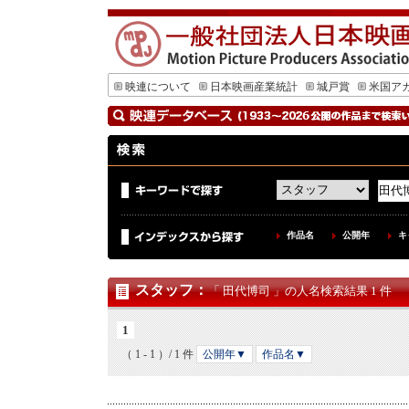
映連について
日本映画産業統計
城戸賞
米国ア
作品名
公開年
キ
スタッフ
：
「 田代博司 」の人名検索結果 1 件
1
（ 1 - 1 ）/ 1 件
公開年▼
作品名▼