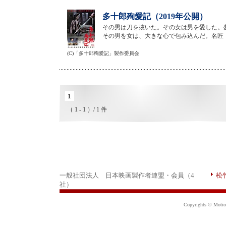
多十郎殉愛記（2019年公開）
その男は刀を抜いた。その女は男を愛した。
その男を女は、大きな心で包み込んだ。名匠
(C)「多十郎殉愛記」製作委員会
1
（ 1 - 1 ）/ 1 件
一般社団法人 日本映画製作者連盟・会員（4
松
社）
Copyrights © Motion 