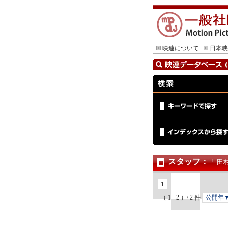
映連について
日本映
スタッフ
：
「 田
1
（ 1 - 2 ）/ 2 件
公開年