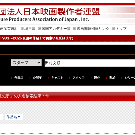
画産業統計
城戸賞
米国アカデミー賞
映画関連団体リンク
トップ
作品名
公開年
キャスト
スタッフ
製作
配給
シリー
村文彦 」の人名検索結果 2 件
▼
作品名▼