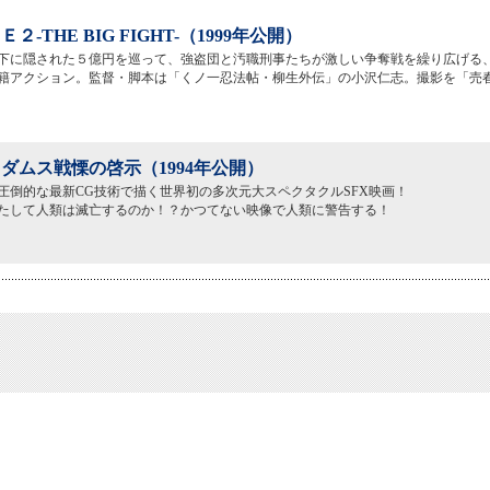
２-THE BIG FIGHT-（1999年公開）
下に隠された５億円を巡って、強盗団と汚職刑事たちが激しい争奪戦を繰り広げる
籍アクション。監督・脚本は「くノ一忍法帖・柳生外伝」の小沢仁志。撮影を「売
ダムス戦慄の啓示（1994年公開）
圧倒的な最新CG技術で描く世界初の多次元大スペクタクルSFX映画！
、果たして人類は滅亡するのか！？かつてない映像で人類に警告する！