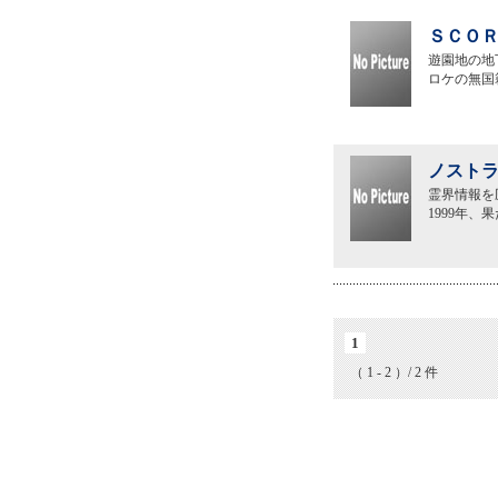
ＳＣＯＲＥ
遊園地の地
ロケの無国
ノストラ
霊界情報を
1999年
1
（ 1 - 2 ）/ 2 件