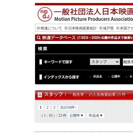
映連について
日本映画産業統計
城戸賞
米国ア
作品名
公開年
キ
スタッフ
：
「 相良準 」の人名検索結果 23 件
1
2
3
次の10件>
（ 1 - 10 ）/ 23 件
公開年▼
作品名▼