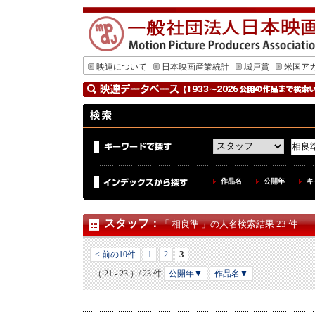
映連について
日本映画産業統計
城戸賞
米国ア
作品名
公開年
キ
スタッフ
：
「 相良準 」の人名検索結果 23 件
3
< 前の10件
1
2
（ 21 - 23 ）/ 23 件
公開年▼
作品名▼