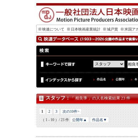
映連について
日本映画産業統計
城戸賞
米国ア
作品名
公開年
キ
スタッフ
：
「 相良準 」の人名検索結果 23 件
1
2
3
次の10件>
（ 1 - 10 ）/ 23 件
公開年▲
作品名▼