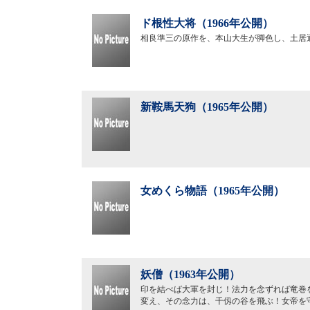
ド根性大将（1966年公開）
相良準三の原作を、本山大生が脚色し、土居
新鞍馬天狗（1965年公開）
女めくら物語（1965年公開）
妖僧（1963年公開）
印を結べば大軍を封じ！法力を念ずれば竜巻
変え、その念力は、千仭の谷を飛ぶ！女帝を