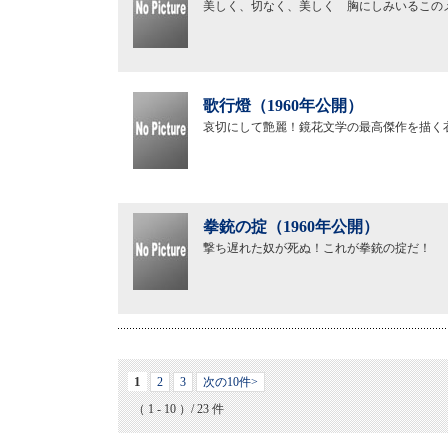
美しく、切なく、美しく 胸にしみいるこの
歌行燈（1960年公開）
哀切にして艶麗！鏡花文学の最高傑作を描く
拳銃の掟（1960年公開）
撃ち遅れた奴が死ぬ！これが拳銃の掟だ！
1
2
3
次の10件>
（ 1 - 10 ）/ 23 件