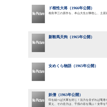
ド根性大将（1966年公開）
相良準三の原作を、本山大生が脚色し、土居
新鞍馬天狗（1965年公開）
女めくら物語（1965年公開）
妖僧（1963年公開）
印を結べば大軍を封じ！法力を念ずれば竜巻
変え、その念力は、千仭の谷を飛ぶ！女帝を