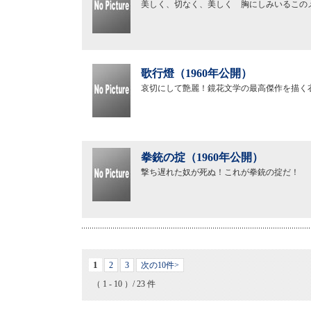
美しく、切なく、美しく 胸にしみいるこの
歌行燈（1960年公開）
哀切にして艶麗！鏡花文学の最高傑作を描く
拳銃の掟（1960年公開）
撃ち遅れた奴が死ぬ！これが拳銃の掟だ！
1
2
3
次の10件>
（ 1 - 10 ）/ 23 件