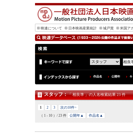
映連について
日本映画産業統計
城戸賞
米国ア
作品名
公開年
キ
スタッフ
：
「 相良準 」の人名検索結果 23 件
1
2
3
次の10件>
（ 1 - 10 ）/ 23 件
公開年▲
作品名▲