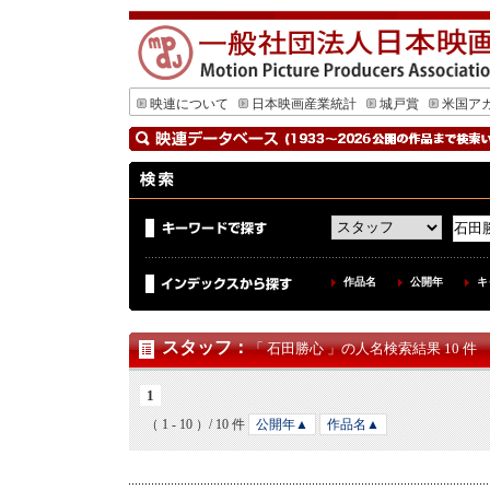
映連について
日本映画産業統計
城戸賞
米国ア
作品名
公開年
キ
スタッフ
：
「 石田勝心 」の人名検索結果 10 件
1
（ 1 - 10 ）/ 10 件
公開年▲
作品名▲