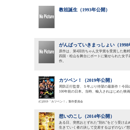
教祖誕生（1993年公開）
がんばっていきまっしょい（199
原作は、第4回坊ちゃん文学賞を受賞した敷
四国・松山を舞台にボートに魅せられた女子
作。
カツベン！（2019年公開）
周防正行監督、５年ぶり待望の最新作！今回
100年前の日本。当時、輸入されはじめた映
(C)2019「カツベン！」製作委員会
想いのこし（2014年公開）
ある日、突然おとずれた“別れ”をどう受け
生きていく者の決して交差するはずのない“