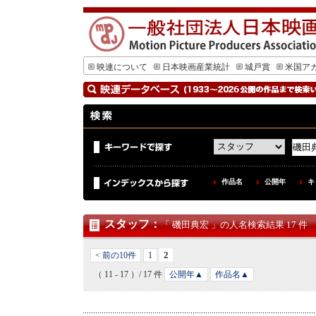
映連について
日本映画産業統計
城戸賞
米国ア
作品名
公開年
キ
スタッフ
：
「 磯田典宏 」の人名検索結果 17 件
2
< 前の10件
1
（ 11 - 17 ）/ 17 件
公開年▲
作品名▲