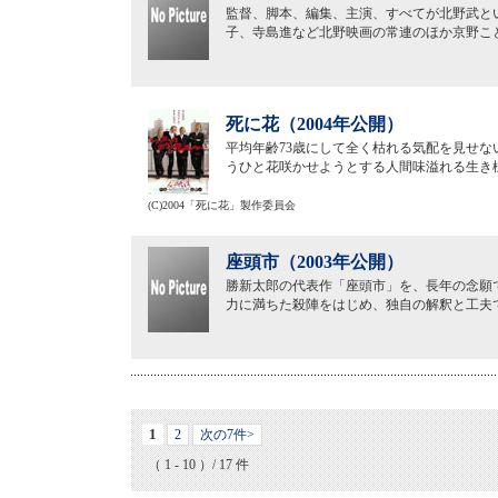
監督、脚本、編集、主演、すべてが北野武と
子、寺島進など北野映画の常連のほか京野こ
死に花（2004年公開）
平均年齢73歳にして全く枯れる気配を見せ
うひと花咲かせようとする人間味溢れる生き
(C)2004「死に花」製作委員会
座頭市（2003年公開）
勝新太郎の代表作「座頭市」を、長年の念願
力に満ちた殺陣をはじめ、独自の解釈と工夫
1
2
次の7件>
（ 1 - 10 ）/ 17 件