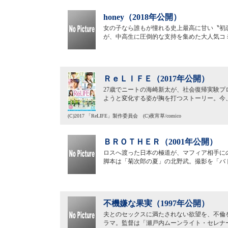
honey（2018年公開）
女の子なら誰もが憧れる史上最高に甘い〝初
が、中高生に圧倒的な支持を集めた大人気コミ
ＲｅＬＩＦＥ（2017年公開）
27歳でニートの海崎新太が、社会復帰実験
ようと変化する姿が胸を打つストーリー。今、
(C)2017 「ReLIFE」製作委員会 (C)夜宵草/comico
ＢＲＯＴＨＥＲ（2001年公開）
ロスへ渡った日本の極道が、マフィア相手に
脚本は「菊次郎の夏」の北野武。撮影を「バ
不機嫌な果実（1997年公開）
夫とのセックスに満たされない欲望を、不倫
ラマ。監督は「瀬戸内ムーンライト・セレナ