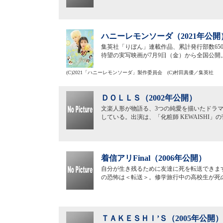
ハニーレモンソーダ（2021年公開
集英社「りぼん」連載作品、累計発行部数65
待望の実写映画が7月9日（金）から全国公開。
(C)2021「ハニーレモンソーダ」製作委員会 (C)村田真優／集英社
ＤＯＬＬＳ（2002年公開）
文楽人形が物語る、3つの純愛を描いたドラマ
している。出演は、「化粧師 KEWAISHI」の
着信アリFinal（2006年公開）
自分が生き残るために友達に死を転送できま
の恐怖は＜転送＞。修学旅行中の高校生が死
ＴＡＫＥＳＨＩ’Ｓ（2005年公開）