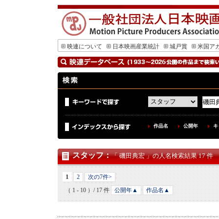
映連について
日本映画産業統計
城戸賞
米国ア
作品名
公開年
キ
スタッフ
：
「 磯田典宏 」の人名検索結果 17 件
1
2
次の7件>
（ 1 - 10 ）/ 17 件
公開年▲
作品名▲