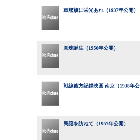
軍艦旗に栄光あれ（1937年公開）
真珠誕生（1956年公開）
戦線後方記録映画 南京（1938年
民謡を訪ねて（1957年公開）