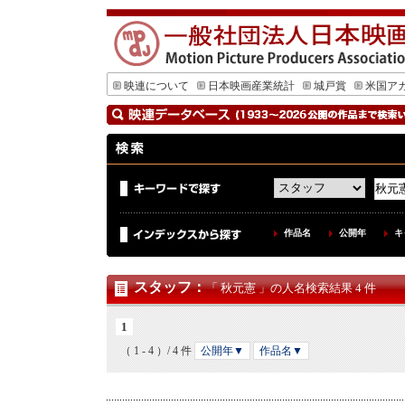
映連について
日本映画産業統計
城戸賞
米国ア
作品名
公開年
キ
スタッフ
：
「 秋元憲 」の人名検索結果 4 件
1
（ 1 - 4 ）/ 4 件
公開年▼
作品名▼