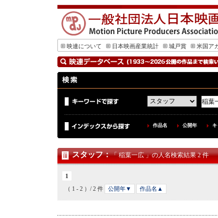
映連について
日本映画産業統計
城戸賞
米国ア
作品名
公開年
キ
スタッフ
：
「 稲葉一広 」の人名検索結果 2 件
1
（ 1 - 2 ）/ 2 件
公開年▼
作品名▲