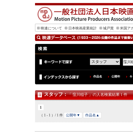
映連について
日本映画産業統計
城戸賞
米国ア
作品名
公開年
キ
スタッフ
：
「 窪川稲子 」の人名検索結果 1 件
1
（ 1 - 1 ）/ 1 件
公開年▼
作品名▲