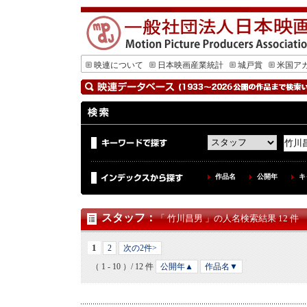
映連について
日本映画産業統計
城戸賞
米国ア
作品名
公開年
キ
スタッフ
：
「 竹川昌男 」の人名検索結果 12 件
1
2
次の2件>
（ 1 - 10 ）/ 12 件
公開年▲
作品名▼