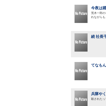
今夜は踊
荒木一郎の
れながらも
続 社長
てなもん
兵隊やく
殺されたっ