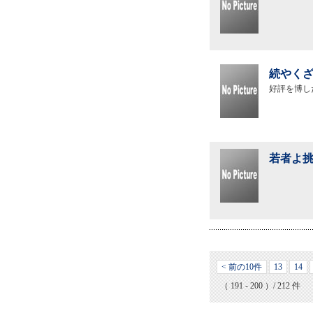
続やくざ
好評を博し
若者よ挑
< 前の10件
13
14
（ 191 - 200 ）/ 212 件