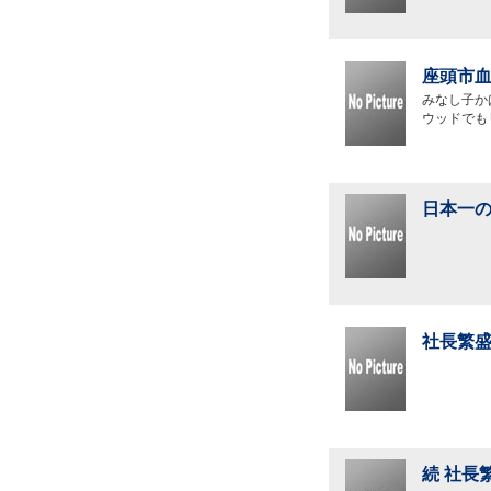
座頭市血
みなし子か
ウッドでも
日本一の
社長繁盛
続 社長