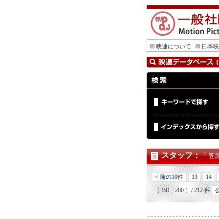
映連について
日本映
スタッフ
：
「 笠
< 前の10件
13
14
（ 191 - 200 ）/ 212 件