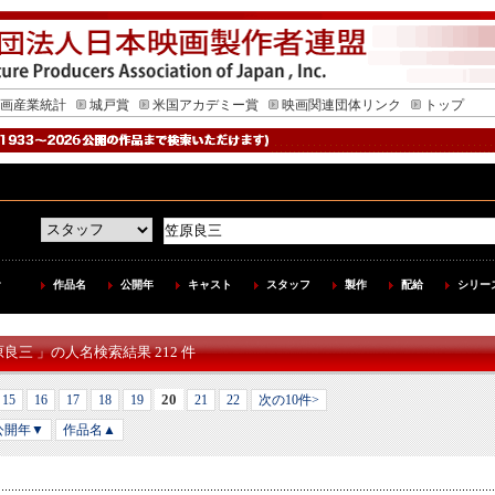
画産業統計
城戸賞
米国アカデミー賞
映画関連団体リンク
トップ
作品名
公開年
キャスト
スタッフ
製作
配給
シリー
原良三 」の人名検索結果 212 件
20
15
16
17
18
19
21
22
次の10件>
公開年▼
作品名▲