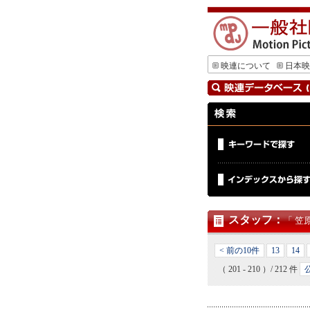
映連について
日本映
スタッフ
：
「 笠
< 前の10件
13
14
（ 201 - 210 ）/ 212 件