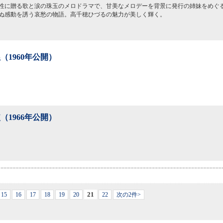
性に贈る歌と涙の珠玉のメロドラマで、甘美なメロデーを背景に発行の姉妹をめぐ
ぬ感動を誘う哀愁の物語。高千穂ひづるの魅力が美しく輝く。
（1960年公開）
（1966年公開）
21
15
16
17
18
19
20
22
次の2件>