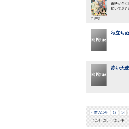
東映が全女
描いて尽き
(C)東映
秋立ちぬ
赤い天使
< 前の10件
13
14
（ 201 - 210 ）/ 212 件