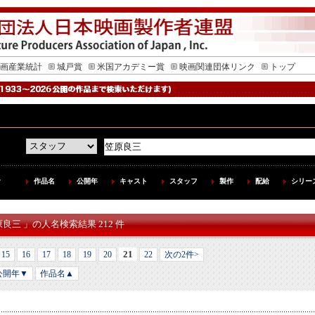
画産業統計
城戸賞
米国アカデミー賞
映画関連団体リンク
トップ
作品名
公開年
キャスト
スタッフ
製作
配給
シリー
原良三 」の人名検索結果 212 件
21
15
16
17
18
19
20
22
次の2件>
公開年▼
作品名▲