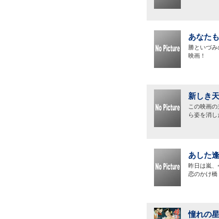
あなたも
勝といづみ
映画！
新しき天
この映画の
ら姿を消し
あした逢
昨日は嵐、
恋のかけ橋
憧れの星