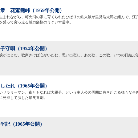
衆 花駕籠峠（1959年公開）
生まれながら、町火消の家に育てられたひばりの鉄火娘が里見浩太郎と組んで、江
を盛って突っ走る魅力痛快のうぐいす道中。
子守唄（1954年公開）
涙がにじむ、歌声きけば心がいたむ、思い出恋し、あの歌、この歌、いつの日結ぶ
したれ（1965年公開）
いサラリーマン、夜ともなれば大親分、という主人公の周囲に巻き起こる様々な事
に発揮して演じた爆笑喜劇。
平記（1965年公開）