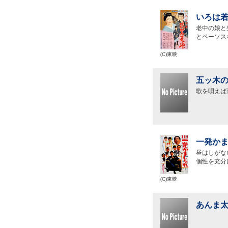
いろは若
老中の娘と
とペーソス
(C)東映
五ッ木の
歌を唄えば
一発かま
昼はしがな
個性を充分
(C)東映
あんま太