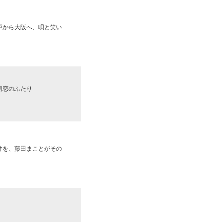
戸から大阪へ、唄と笑い
初恋のふたり
件を、藤田まことがその