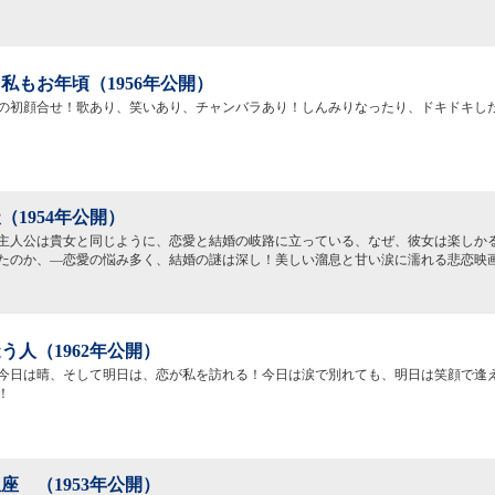
私もお年頃（1956年公開）
の初顔合せ！歌あり、笑いあり、チャンバラあり！しんみりなったり、ドキドキし
（1954年公開）
主人公は貴女と同じように、恋愛と結婚の岐路に立っている、なぜ、彼女は楽しか
たのか、―恋愛の悩み多く、結婚の謎は深し！美しい溜息と甘い涙に濡れる悲恋映
う人（1962年公開）
今日は晴、そして明日は、恋が私を訪れる！今日は涙で別れても、明日は笑顔で逢
！
座 （1953年公開）