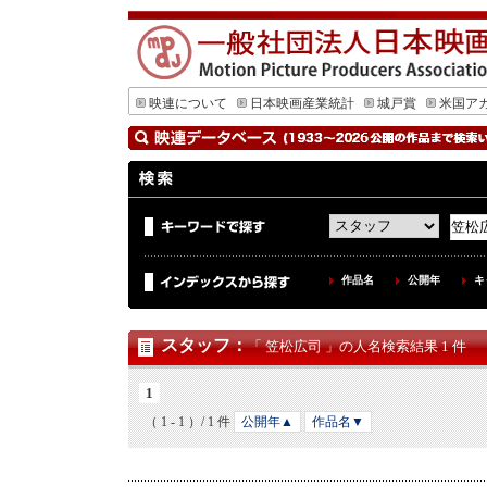
映連について
日本映画産業統計
城戸賞
米国ア
作品名
公開年
キ
スタッフ
：
「 笠松広司 」の人名検索結果 1 件
1
（ 1 - 1 ）/ 1 件
公開年▲
作品名▼