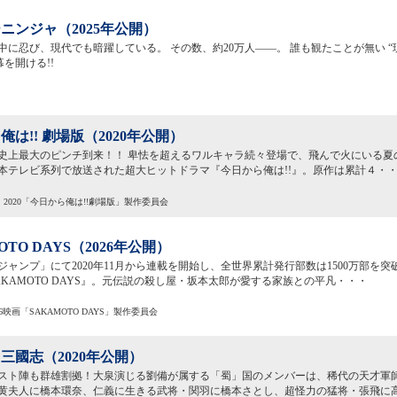
ニンジャ（2025年公開）
中に忍び、現代でも暗躍している。 その数、約20万人――。 誰も観たことが無い 
幕を開ける!!
俺は!! 劇場版（2020年公開）
史上最大のピンチ到来！！ 卑怯を超えるワルキャラ続々登場で、飛んで火にいる夏
に日本テレビ系列で放送された超大ヒットドラマ『今日から俺は!!』。原作は累計４・
2020「今日から俺は!!劇場版」製作委員会
OTO DAYS（2026年公開）
ジャンプ」にて2020年11月から連載を開始し、全世界累計発行部数は1500万部を
AKAMOTO DAYS』。元伝説の殺し屋・坂本太郎が愛する家族との平凡・・・
26映画「SAKAMOTO DAYS」製作委員会
三國志（2020年公開）
スト陣も群雄割拠！大泉演じる劉備が属する「蜀」国のメンバーは、稀代の天才軍
黄夫人に橋本環奈、仁義に生きる武将・関羽に橋本さとし、超怪力の猛将・張飛に