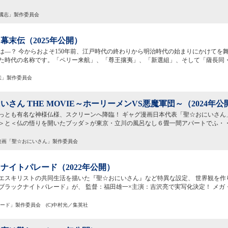
三國志」製作委員会
幕末伝（2025年公開）
は―？ 今からおよそ150年前、江戸時代の終わりから明治時代の始まりにかけてを
た時代の名称です。「ペリー来航」、「尊王攘夷」、「新選組」、そして「薩長同
末伝」製作委員会
いさん THE MOVIE～ホーリーメンVS悪魔軍団～（2024年公
っとも有名な神様仏様、スクリーンへ降臨！ ギャグ漫画日本代表「聖☆おにいさん
＞と＜仏の悟りを開いたブッダ＞が東京・立川の風呂なし６畳一間アパートでふ・
024映画「聖☆おにいさん」製作委員会
ナイトパレード（2022年公開）
エスキリストの共同生活を描いた『聖☆おにいさん』など特異な設定、 世界観を作
ブラックナイトパレード』が、 監督：福田雄一×主演：吉沢亮で実写化決定！ メガ
パレード」製作委員会 (C)中村光／集英社