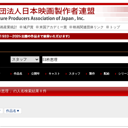
画産業統計
城戸賞
米国アカデミー賞
映画関連団体リンク
トップ
作品名
公開年
キャスト
スタッフ
製作
配給
シリー
杵恵理 」の人名検索結果 8 件
▼
作品名▼