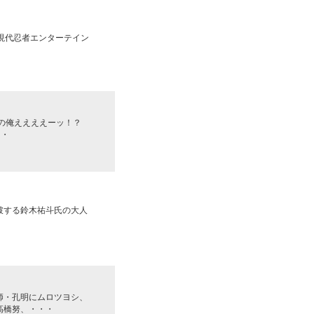
“現代忍者エンターテイン
の俺ええええーッ！？
・・
突破する鈴木祐斗氏の大人
師・孔明にムロツヨシ、
高橋努、・・・