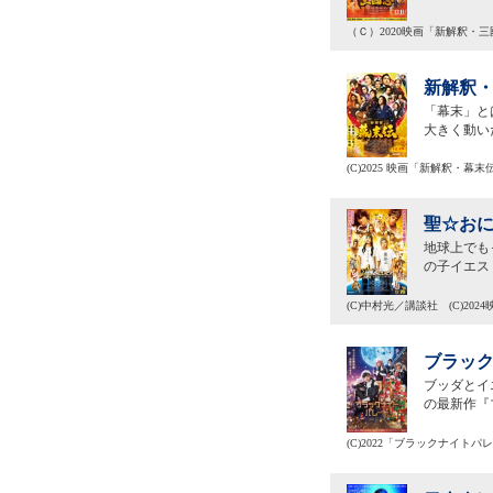
（Ｃ）2020映画「新解釈・
新解釈・
「幕末」と
大きく動い
(C)2025 映画「新解釈・幕
聖☆おに
地球上でも
の子イエス
(C)中村光／講談社 (C)2
ブラック
ブッダとイ
の最新作『
(C)2022「ブラックナイト