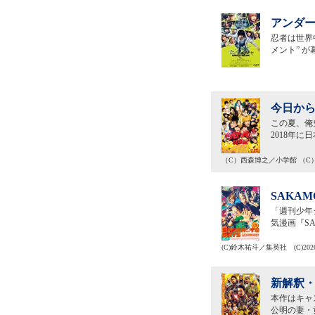
アンダー
忍者は世界
メント” が
今日から
この夏、俺
2018年
（C）西森博之／小学館 （C）
SAKAM
「週刊少年
気漫画『S
(C)鈴木祐斗／集英社 (C)20
新解釈・
本作はキャ
公明の妻・