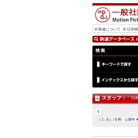
映連について
日本映
スタッフ
：
「 臼
1
（ 1 - 8 ）/ 8 件
公開年