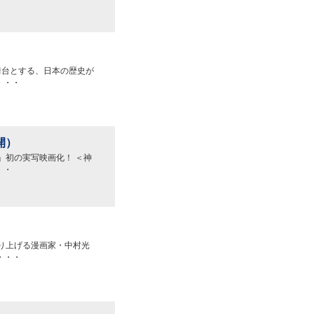
舞台とする、日本の歴史が
・・・
開）
」初の実写映画化！ ＜神
・・
り上げる漫画家・中村光
・・・