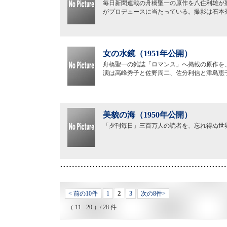
毎日新聞連載の舟橋聖一の原作を八住利雄が
がプロデュースに当たっている。撮影は石本
女の水鏡（1951年公開）
舟橋聖一の雑誌「ロマンス」へ掲載の原作を
演は高峰秀子と佐野周二、佐分利信と津島恵
美貌の海（1950年公開）
「夕刊毎日」三百万人の読者を、忘れ得ぬ世
2
< 前の10件
1
3
次の8件>
（ 11 - 20 ）/ 28 件