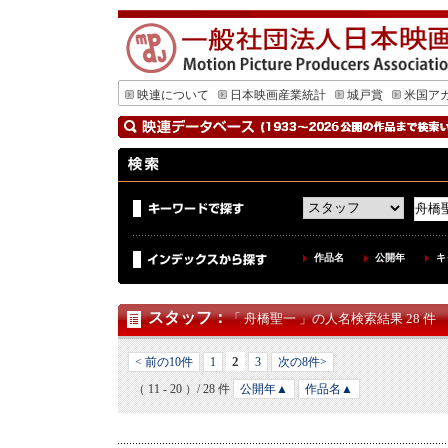
映連について
日本映画産業統計
城戸賞
米国ア
作品名
公開年
キ
スタッフ
：
「 舟橋聖一 」の人名検索結果 28 件
2
< 前の10件
1
3
次の8件>
（ 11 - 20 ）/ 28 件
公開年▲
作品名▲