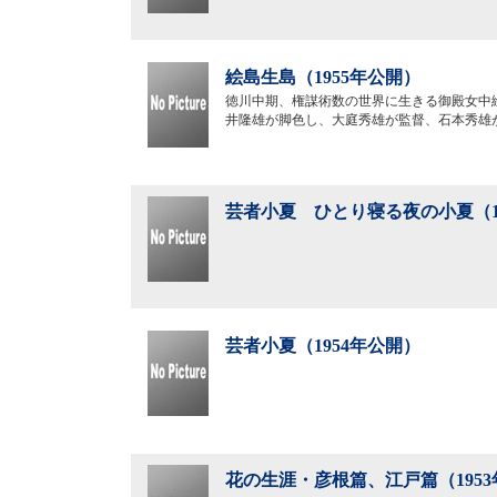
絵島生島（1955年公開）
徳川中期、権謀術数の世界に生きる御殿女中
井隆雄が脚色し、大庭秀雄が監督、石本秀雄
芸者小夏 ひとり寝る夜の小夏（1
芸者小夏（1954年公開）
花の生涯・彦根篇、江戸篇（195