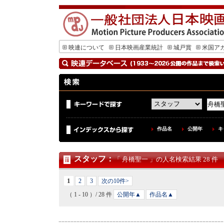
映連について
日本映画産業統計
城戸賞
米国ア
作品名
公開年
キ
スタッフ
：
「 舟橋聖一 」の人名検索結果 28 件
1
2
3
次の10件>
（ 1 - 10 ）/ 28 件
公開年▲
作品名▲