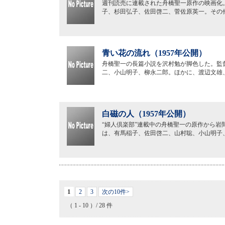
週刊読売に連載された舟橋聖一原作の映画化
子、杉田弘子、佐田啓二、菅佐原英一。その
青い花の流れ（1957年公開）
舟橋聖一の長篇小説を沢村勉が脚色した。監
二、小山明子、柳永二郎。ほかに、渡辺文雄
白磁の人（1957年公開）
“婦人倶楽部”連載中の舟橋聖一の原作から
は、有馬稲子、佐田啓二、山村聡、小山明子
1
2
3
次の10件>
（ 1 - 10 ）/ 28 件