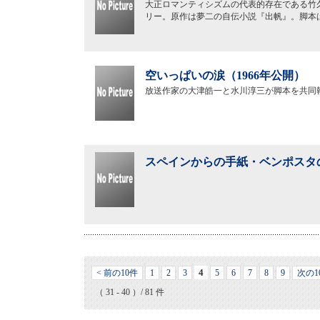
大正ロマンティシズムの代表的存在である竹
リー。原作は夢二の自伝小説『出帆』。脚本
空いっぱいの涙（1966年公開）
放送作家の大津皓一と水川淳三が脚本を共同
スペインからの手紙・ベンポスタの
4
< 前の10件
1
2
3
5
6
7
8
9
次の1
（ 31 - 40 ）/ 81 件