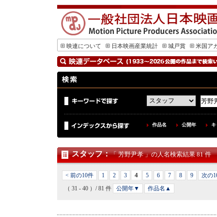
映連について
日本映画産業統計
城戸賞
米国ア
作品名
公開年
キ
スタッフ
：
「 芳野尹孝 」の人名検索結果 81 件
4
< 前の10件
1
2
3
5
6
7
8
9
次の1
（ 31 - 40 ）/ 81 件
公開年▼
作品名▲