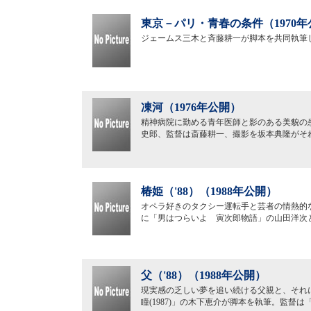
東京－パリ・青春の条件（1970年
ジェームス三木と斉藤耕一が脚本を共同執筆
凍河（1976年公開）
精神病院に勤める青年医師と影のある美貌の
史郎、監督は斎藤耕一、撮影を坂本典隆がそ
椿姫（'88）（1988年公開）
オペラ好きのタクシー運転手と芸者の情熱的
に「男はつらいよ 寅次郎物語」の山田洋次
父（'88）（1988年公開）
現実感の乏しい夢を追い続ける父親と、それ
瞳(1987)」の木下恵介が脚本を執筆。監