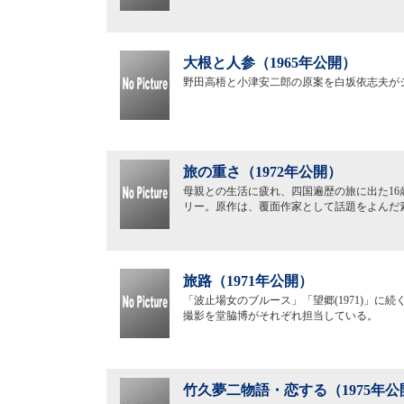
大根と人参（1965年公開）
野田高梧と小津安二郎の原案を白坂依志夫が
旅の重さ（1972年公開）
母親との生活に疲れ、四国遍歴の旅に出た1
リー。原作は、覆面作家として話題をよんだ
旅路（1971年公開）
「波止場女のブルース」「望郷(1971)」
撮影を堂脇博がそれぞれ担当している。
竹久夢二物語・恋する（1975年公