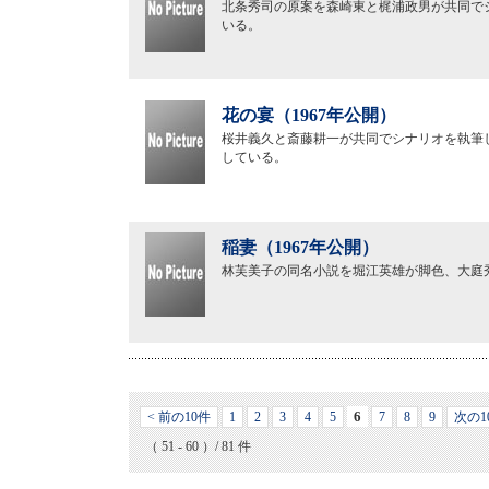
北条秀司の原案を森崎東と梶浦政男が共同で
いる。
花の宴（1967年公開）
桜井義久と斎藤耕一が共同でシナリオを執筆
している。
稲妻（1967年公開）
林芙美子の同名小説を堀江英雄が脚色、大庭
6
< 前の10件
1
2
3
4
5
7
8
9
次の1
（ 51 - 60 ）/ 81 件