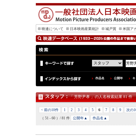
映連について
日本映画産業統計
城戸賞
米国ア
作品名
公開年
キ
スタッフ
：
「 芳野尹孝 」の人名検索結果 81 件
6
< 前の10件
1
2
3
4
5
7
8
9
次の1
（ 51 - 60 ）/ 81 件
公開年▲
作品名▲