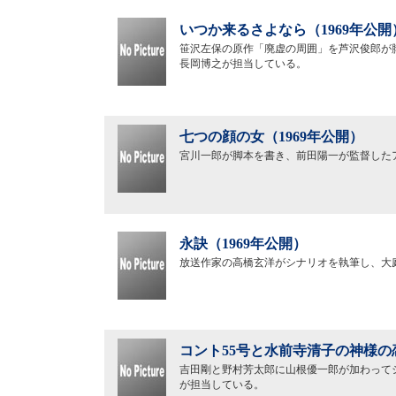
いつか来るさよなら（1969年公開
笹沢左保の原作「廃虚の周囲」を芦沢俊郎が
長岡博之が担当している。
七つの顔の女（1969年公開）
宮川一郎が脚本を書き、前田陽一が監督した
永訣（1969年公開）
放送作家の高橋玄洋がシナリオを執筆し、大
コント55号と水前寺清子の神様の恋
吉田剛と野村芳太郎に山根優一郎が加わって
が担当している。