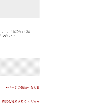
ーリー。「泥の河」に続
それぞれ・・・
ページの先頭へもどる
株式会社ＫＡＤＯＫＡＷＡ