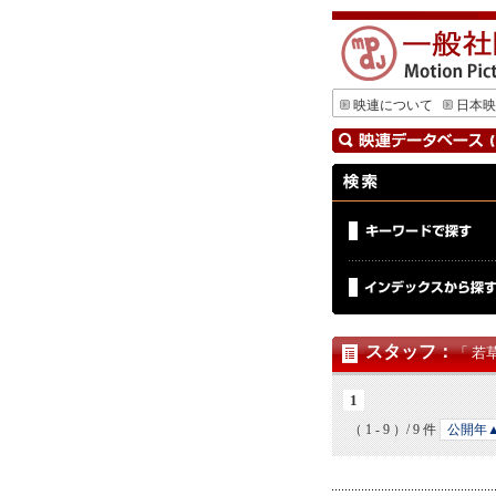
映連について
日本映
スタッフ
：
「 若
1
（ 1 - 9 ）/ 9 件
公開年