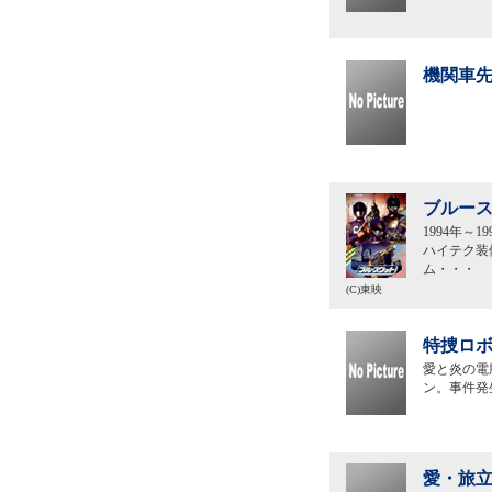
機関車先
ブルース
1994年
ハイテク装
ム・・・
(C)東映
特捜ロボ
愛と炎の電
ン。事件発
愛・旅立