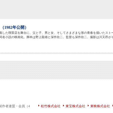
（1982年公開）
面した喫茶店を舞台に、父と子、男と女、そしてさまざまな形の青春を描いたスト
同名小説の映画化。脚本は野上龍雄と深作欣二、監督も深作欣二、撮影は川又昂が
製作者連盟・会員（4
松竹株式会社
東宝株式会社
東映株式会社