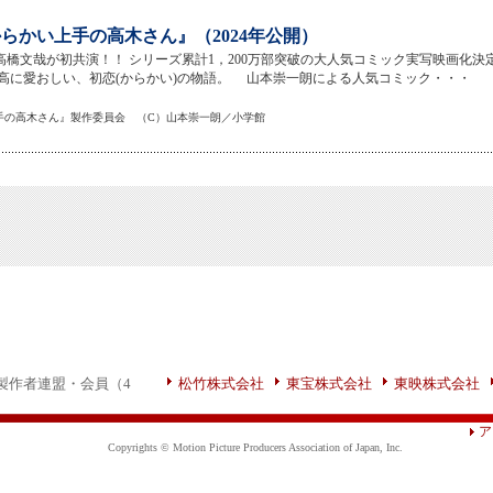
らかい上手の高木さん』（2024年公開）
高橋文哉が初共演！！ シリーズ累計1，200万部突破の大人気コミック実写映画化決定
高に愛おしい、初恋(からかい)の物語。 山本崇一朗による人気コミック・・・
上手の高木さん』製作委員会 （C）山本崇一朗／小学館
製作者連盟・会員（4
松竹株式会社
東宝株式会社
東映株式会社
ア
Copyrights © Motion Picture Producers Association of Japan, Inc.