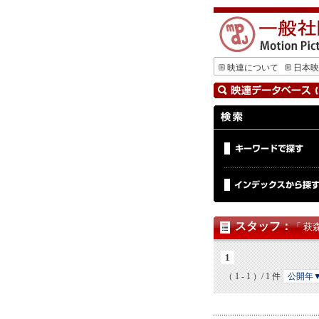
映連について
日本映
スタッフ
：
「 萩
1
（ 1 - 1 ）/ 1 件
公開年