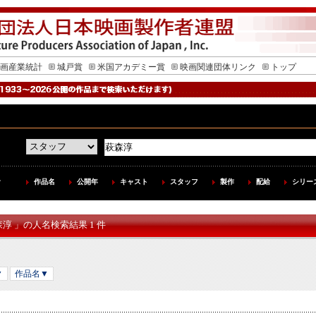
画産業統計
城戸賞
米国アカデミー賞
映画関連団体リンク
トップ
作品名
公開年
キャスト
スタッフ
製作
配給
シリー
森淳 」の人名検索結果 1 件
▼
作品名▼