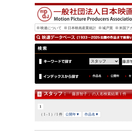
映連について
日本映画産業統計
城戸賞
米国ア
作品名
公開年
キ
スタッフ
：
「 藤原智子 」の人名検索結果 1 件
1
（ 1 - 1 ）/ 1 件
公開年▼
作品名▼