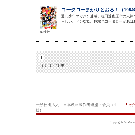
コータローまかりとおる！（198
週刊少年マガジン連載、蛭田達也原作の人気
らしい、ドジな奴。極端児コータローがあば
(C)東映
1
（ 1 - 1 ）/ 1 件
一般社団法人 日本映画製作者連盟・会員（4
松
社）
Copyrights © Motion 