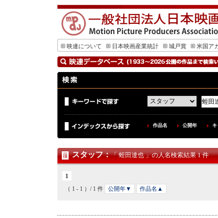
映連について
日本映画産業統計
城戸賞
米国ア
作品名
公開年
キ
スタッフ
：
「 蛭田達也 」の人名検索結果 1 件
1
（ 1 - 1 ）/ 1 件
公開年▼
作品名▲