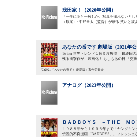
浅田家！（2020年公開）
「一生にあと一枚しか、写真を撮れないとした
（原案）×中野量太（監督）が贈る 笑いと涙
あなたの番です 劇場版（2021年
Twitter 世界トレンド１位５度獲得！ 最
残る衝撃作が、映画化！ もしもあの日 「交
(C)2021『あなたの番です 劇場版』製作委員会
アナログ（2023年公開）
ＢＡＤＢＯＹＳ －ＴＨＥ ＭＯＶ
１９８８年から１９９６年まで「ヤングキン
伝説的不良漫画「BADBOYS」。フレッシ