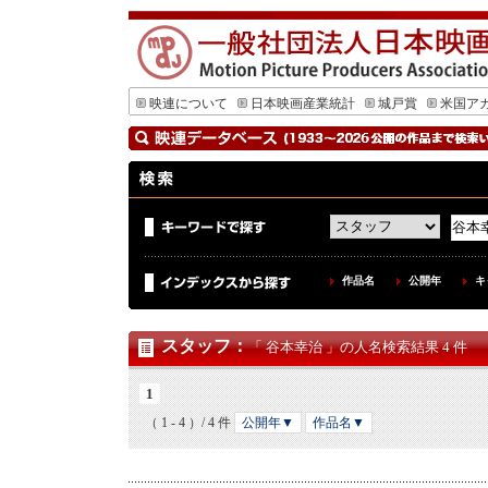
映連について
日本映画産業統計
城戸賞
米国ア
作品名
公開年
キ
スタッフ
：
「 谷本幸治 」の人名検索結果 4 件
1
（ 1 - 4 ）/ 4 件
公開年▼
作品名▼