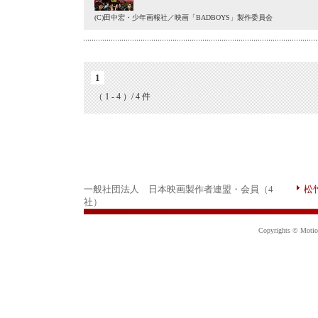
(C)田中宏・少年画報社／映画「BADBOYS」製作委員会
1
（ 1 - 4 ）/ 4 件
一般社団法人 日本映画製作者連盟・会員（4
松
社）
Copyrights © Motion 