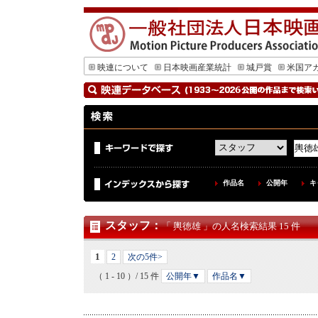
映連について
日本映画産業統計
城戸賞
米国ア
作品名
公開年
キ
スタッフ
：
「 輿徳雄 」の人名検索結果 15 件
1
2
次の5件>
（ 1 - 10 ）/ 15 件
公開年▼
作品名▼