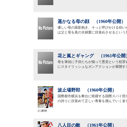
遥かなる母の顔 （1960年公開）
優しい母の面影抱き、そっと呼びかける幼い
は父と母を真の夫婦愛に目覚めさせるという
花と嵐とギャング （1961年公開
母を筆頭に子供たちが揃って悪党という犯罪
にスタイリッシュなガンアクションが展開する
波止場野郎 （1960年公開）
国際都市横浜を舞台に暗躍する国際スパイ団
の誇りに目覚めて正しい青春を掴んでいく姿
(C)東映
八人目の敵 （1961年公開）