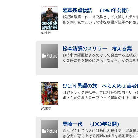
陸軍残虐物語 （1963年公開）
戦記路線第一作。補充兵として入隊した気の
官を刺し殺すという悲惨な物語が陸軍の内務
(C)東映
松本清張のスリラー 考える葉 （
戦時中の隠匿物資をめぐって発生する連続殺
く疑惑に身を危険にさらしながら、その真相
ひばり民謡の旅 べらんめぇ芸者佐
自称トラック運転手、実は社長御曹司という
姐さんが佐渡のロープウェイ建設の不正工事
(C)東映
馬喰一代 （1963年公開）
飲んだくれでも人には負けぬ根性男、北海道
きな男に育て上げる苦難の歳月を感動豊かに