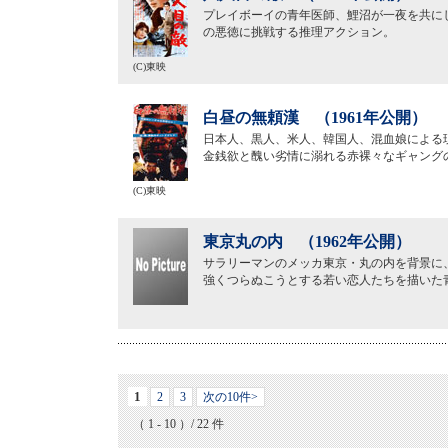
プレイボーイの青年医師、鯉沼が一夜を共に
の悪徳に挑戦する推理アクション。
(C)東映
白昼の無頼漢 （1961年公開）
日本人、黒人、米人、韓国人、混血娘による
金銭欲と醜い劣情に溺れる赤裸々なギャング
(C)東映
東京丸の内 （1962年公開）
サラリーマンのメッカ東京・丸の内を背景に
強くつらぬこうとする若い恋人たちを描いた
1
2
3
次の10件>
（ 1 - 10 ）/ 22 件