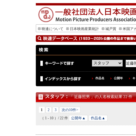
映連について
日本映画産業統計
城戸賞
米国ア
作品名
公開年
キ
スタッフ
：
「 近藤照男 」の人名検索結果 22 件
1
2
3
次の10件>
（ 1 - 10 ）/ 22 件
公開年▲
作品名▲