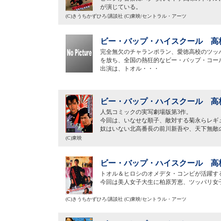
が演じている。
(C)きうちかずひろ/講談社 (C)東映/セントラル・アーツ
ビー・バップ・ハイスクール 高校
完全無欠のチャランポラン、愛徳高校のツッ
を放ち、全国の熱狂的なビー・バップ・コー
出演は、トオル・・・
ビー・バップ・ハイスクール 高校
人気コミックの実写劇場版第3作。
今回は、いなせな順子、敵対する菊永らレギ
奴はいない北高番長の前川新吾や、天下無敵
(C)東映
ビー・バップ・ハイスクール 高校
トオル＆ヒロシのオメデタ・コンビが活躍す
今回は美人女子大生に柏原芳恵、ツッパリ女
(C)きうちかずひろ/講談社 (C)東映/セントラル・アーツ