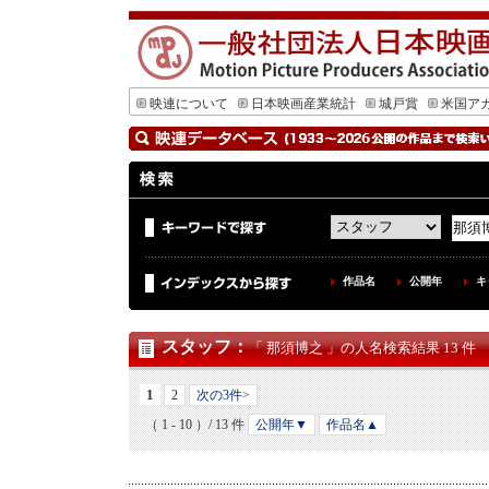
映連について
日本映画産業統計
城戸賞
米国ア
作品名
公開年
キ
スタッフ
：
「 那須博之 」の人名検索結果 13 件
1
2
次の3件>
（ 1 - 10 ）/ 13 件
公開年▼
作品名▲