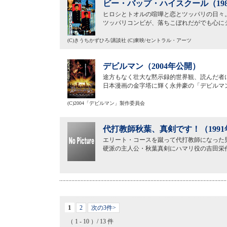
ビー・バップ・ハイスクール（19
ヒロシとトオルの喧嘩と恋とツッパリの日々
ツッパリコンビが、落ちこぼれだがでも心に
(C)きうちかずひろ/講談社 (C)東映/セントラル・アーツ
デビルマン（2004年公開）
途方もなく壮大な黙示録的世界観、読んだ者
日本漫画の金字塔に輝く永井豪の「デビルマン
(C)2004「デビルマン」製作委員会
代打教師秋葉、真剣です！（199
エリート・コースを蹴って代打教師になった
硬派の主人公・秋葉真剣にハマリ役の吉田栄
1
2
次の3件>
（ 1 - 10 ）/ 13 件