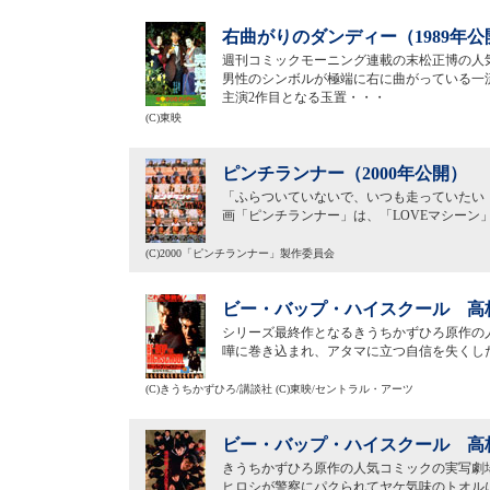
右曲がりのダンディー（1989年公
週刊コミックモーニング連載の末松正博の人
男性のシンボルが極端に右に曲がっている一
主演2作目となる玉置・・・
(C)東映
ピンチランナー（2000年公開）
「ふらついていないで、いつも走っていたい
画「ピンチランナー」は、「LOVEマシーン
(C)2000「ピンチランナー」製作委員会
ビー・バップ・ハイスクール 高校
シリーズ最終作となるきうちかずひろ原作の
嘩に巻き込まれ、アタマに立つ自信を失くし
(C)きうちかずひろ/講談社 (C)東映/セントラル・アーツ
ビー・バップ・ハイスクール 高校
きうちかずひろ原作の人気コミックの実写劇
ヒロシが警察にパクられてヤケ気味のトオル