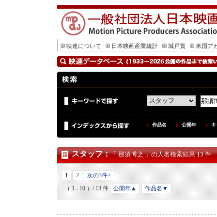
映連について
日本映画産業統計
城戸賞
米国ア
作品名
公開年
キ
スタッフ
：
「 那須博之 」の人名検索結果 13 件
1
2
次の3件>
（ 1 - 10 ）/ 13 件
公開年▲
作品名▼