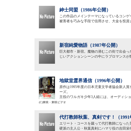
紳士同盟（1986年公開）
この作品のメインテーマになっているコンゲ
被害者を巧みな手段で信用させ、大金を投資
新宿純愛物語（1987年公開）
巨大都市・新宿。魔物の潜むこの街で出会っ
じいアクションシーンの中にラブロマンスが
地獄堂霊界通信（1996年公開）
原作は1995年度の日本児童文学者協会新人
ーズ。
主役のワルガキ少年3人組には、オーディシ
(C)東映・東映ビデオ
代打教師秋葉、真剣です！（199
エリート・コースを蹴って代打教師になった
硬派の主人公・秋葉真剣にハマリ役の吉田栄