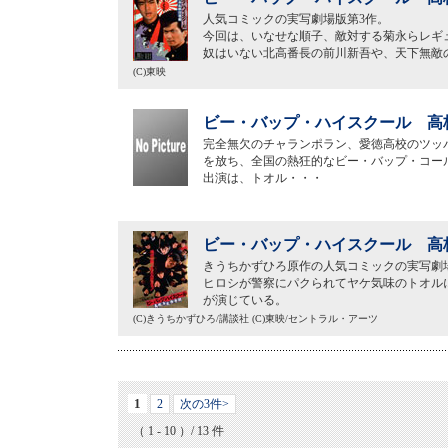
人気コミックの実写劇場版第3作。
今回は、いなせな順子、敵対する菊永らレギ
奴はいない北高番長の前川新吾や、天下無敵
(C)東映
ビー・バップ・ハイスクール 高校
完全無欠のチャランポラン、愛徳高校のツッ
を放ち、全国の熱狂的なビー・バップ・コー
出演は、トオル・・・
ビー・バップ・ハイスクール 高校
きうちかずひろ原作の人気コミックの実写劇
ヒロシが警察にパクられてヤケ気味のトオル
が演じている。
(C)きうちかずひろ/講談社 (C)東映/セントラル・アーツ
1
2
次の3件>
（ 1 - 10 ）/ 13 件