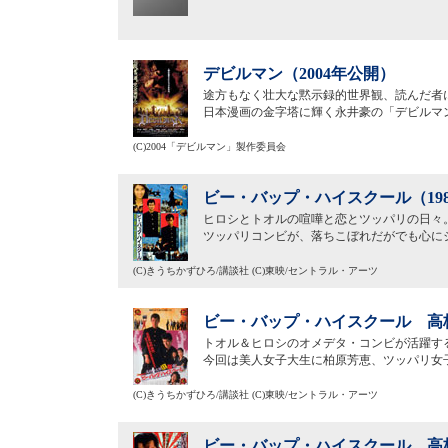
デビルマン（2004年公開）
途方もなく壮大な黙示録的世界観、読んだ者
日本漫画の金字塔に輝く永井豪の「デビルマン
(C)2004「デビルマン」製作委員会
ビー・バップ・ハイスクール（19
ヒロシとトオルの喧嘩と恋とツッパリの日々
ツッパリコンビが、落ちこぼれだがでも心に
(C)きうちかずひろ/講談社 (C)東映/セントラル・アーツ
ビー・バップ・ハイスクール 高校
トオル＆ヒロシのオメデタ・コンビが活躍す
今回は美人女子大生に柏原芳恵、ツッパリ女
(C)きうちかずひろ/講談社 (C)東映/セントラル・アーツ
ビー・バップ・ハイスクール 高校