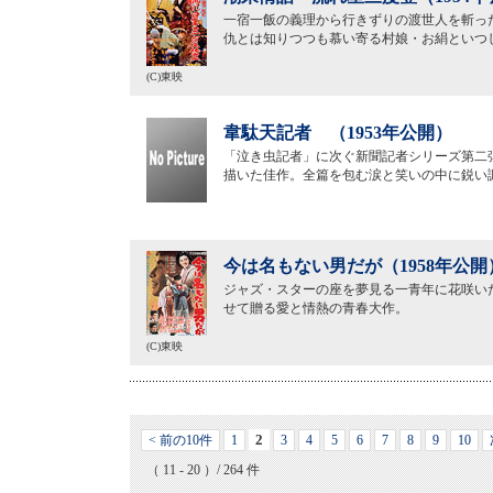
一宿一飯の義理から行きずりの渡世人を斬っ
仇とは知りつつも慕い寄る村娘・お絹といつ
(C)東映
韋駄天記者 （1953年公開）
「泣き虫記者」に次ぐ新聞記者シリーズ第二
描いた佳作。全篇を包む涙と笑いの中に鋭い
今は名もない男だが（1958年公開
ジャズ・スターの座を夢見る一青年に花咲い
せて贈る愛と情熱の青春大作。
(C)東映
2
< 前の10件
1
3
4
5
6
7
8
9
10
（ 11 - 20 ）/ 264 件