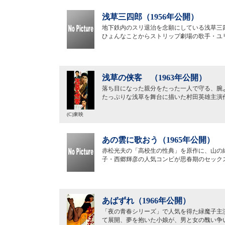
浅草三四郎（1956年公開）
地下鉄内のスリ退治を念願にしている浅草三
ひょんなことからストリップ劇場の歌手・ユ
浅草の侠客 （1963年公開）
落ち目になった親分をたった一人で守る、腕
たっぷりな浅草を舞台に描いた村田英雄主演
(C)東映
あの雲に歌おう（1965年公開）
赤松光夫の「高校生の性典」を原作に、山の
子・西郷輝彦の人気コンビが思春期のセック
あばずれ（1966年公開）
「夜の青春シリーズ」で人気を得た緑魔子主
て展開、夢を抱いた小娘が、男と女の醜い争