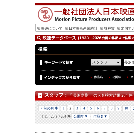
映連について
日本映画産業統計
城戸賞
米国ア
作品名
公開年
キ
スタッフ
：
「 長沢嘉樹 」の人名検索結果 264 件
2
< 前の10件
1
3
4
5
6
7
8
9
10
（ 11 - 20 ）/ 264 件
公開年▼
作品名▼