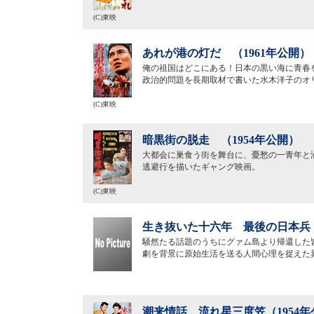
(C)東映
あれが港の灯だ （1961年公開）
俺の祖国はどこにある！日本の黒い海に青春
政治的問題を長期取材で書いた水木洋子のオ
(C)東映
暗黒街の脱走 （1954年公開）
大都会に巣食う街を舞台に、憂愁の一青年と
逃避行を描いたギャング映画。
(C)東映
生き抜いた十六年 最後の日本兵（
騒然たる話題のうちにグァム島より帰還した
劇を背景に原始生活を送る人間心理を捉えた
潮来情話 流れ星三度笠（1954年