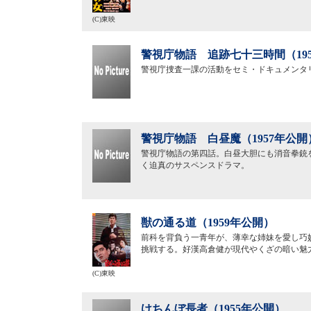
(C)東映
警視庁物語 追跡七十三時間（19
警視庁捜査一課の活動をセミ・ドキュメンタ
警視庁物語 白昼魔（1957年公開
警視庁物語の第四話。白昼大胆にも消音拳銃
く迫真のサスペンスドラマ。
獣の通る道（1959年公開）
前科を背負う一青年が、薄幸な姉妹を愛し巧
挑戦する。好漢高倉健が現代やくざの暗い魅
(C)東映
けちんぼ長者（1955年公開）