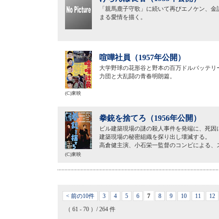
「親馬鹿子守歌」に続いて再びエノケン、金
まる愛情を描く。
喧嘩社員（1957年公開）
大学野球の花形谷と野本の百万ドルバッテリ
力団と大乱闘の青春明朗篇。
(C)東映
拳銃を捨てろ（1956年公開）
ビル建築現場の謎の殺人事件を発端に、死因
建築現場の秘密組織を探り出し壊滅する。
高倉健主演、小石栄一監督のコンビによる、
(C)東映
7
< 前の10件
3
4
5
6
8
9
10
11
12
（ 61 - 70 ）/ 264 件