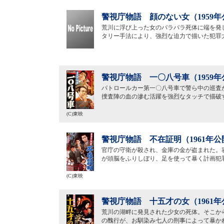
警視庁物語 顔のない女（1959年
荒川に浮び上った女のバラバラ死体に端を発
タリー手法により、強烈な迫力で描いた犯罪
警視庁物語 一〇八号車（1959年
パトロールカー第一〇八号車で警ら中の巡査
捜査陣の血の滲む活躍を強烈なタッチで描破
(C)東映
警視庁物語 不在証明（1961年公
官庁の守衛が殺され、金庫の金が盗まれた。
が頭脳をふりしぼり、足を使って暴く計画犯
(C)東映
警視庁物語 十五才の女（1961年
荒川の湖畔に発見された少女の死体。そこか
の醜行が、お馴染み七人の刑事によって暴か