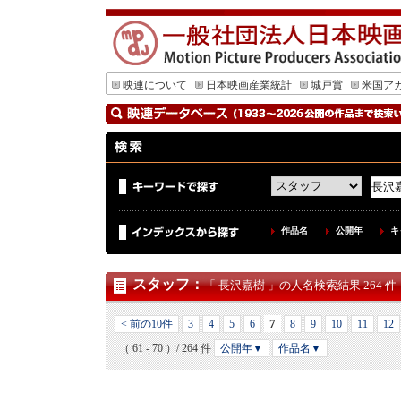
映連について
日本映画産業統計
城戸賞
米国ア
作品名
公開年
キ
スタッフ
：
「 長沢嘉樹 」の人名検索結果 264 件
7
< 前の10件
3
4
5
6
8
9
10
11
12
（ 61 - 70 ）/ 264 件
公開年▼
作品名▼