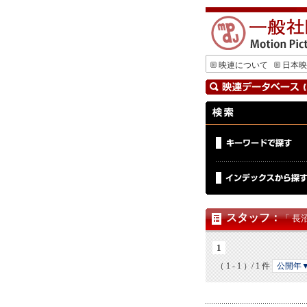
映連について
日本映
スタッフ
：
「 長
1
（ 1 - 1 ）/ 1 件
公開年