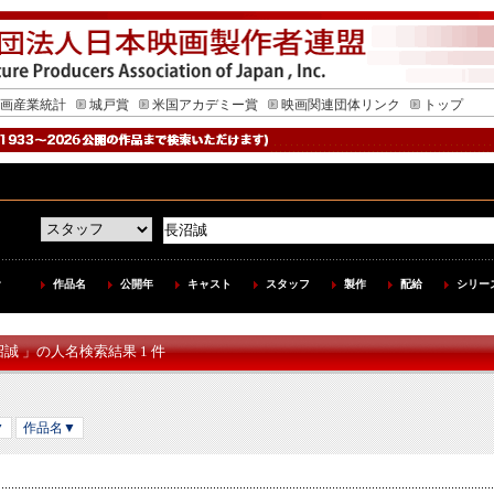
画産業統計
城戸賞
米国アカデミー賞
映画関連団体リンク
トップ
作品名
公開年
キャスト
スタッフ
製作
配給
シリー
沼誠 」の人名検索結果 1 件
▼
作品名▼