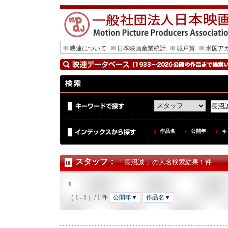
映連について
日本映画産業統計
城戸賞
米国ア
作品名
公開年
キ
スタッフ
：
「 長沼誠 」の人名検索結果 1 件
1
（ 1 - 1 ）/ 1 件
公開年▼
作品名▼