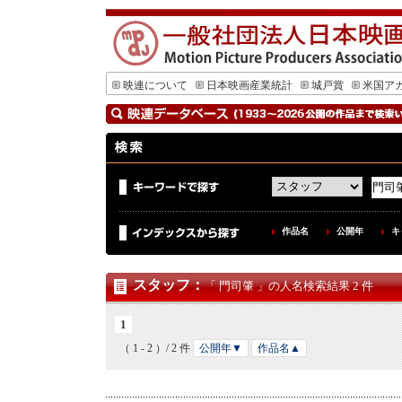
映連について
日本映画産業統計
城戸賞
米国ア
作品名
公開年
キ
スタッフ
：
「 門司肇 」の人名検索結果 2 件
1
（ 1 - 2 ）/ 2 件
公開年▼
作品名▲