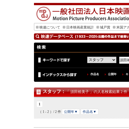
映連について
日本映画産業統計
城戸賞
米国ア
作品名
公開年
キ
スタッフ
：
「 須田裕美子 」の人名検索結果 2 件
1
（ 1 - 2 ）/ 2 件
公開年▼
作品名▼