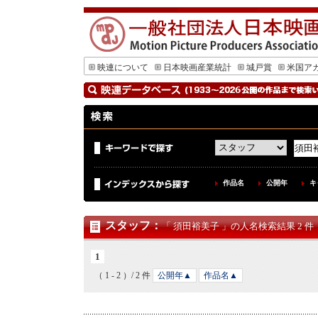
映連について
日本映画産業統計
城戸賞
米国ア
作品名
公開年
キ
スタッフ
：
「 須田裕美子 」の人名検索結果 2 件
1
（ 1 - 2 ）/ 2 件
公開年▲
作品名▲