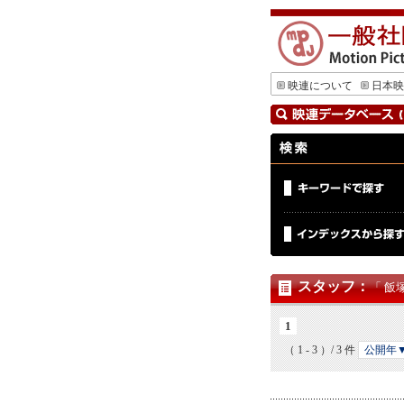
映連について
日本映
スタッフ
：
「 飯
1
（ 1 - 3 ）/ 3 件
公開年