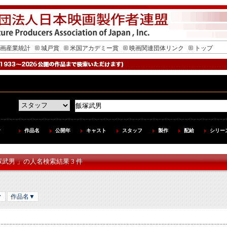
画産業統計
城戸賞
米国アカデミー賞
映画関連団体リンク
トップ
作品名
公開年
キャスト
スタッフ
製作
配給
シリー
塚武男 」の人名検索結果 3 件
▼
作品名▼