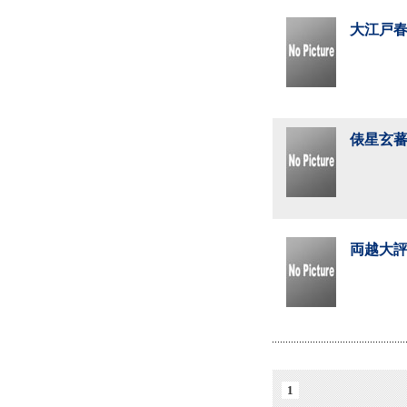
大江戸春
俵星玄蕃
両越大評
1