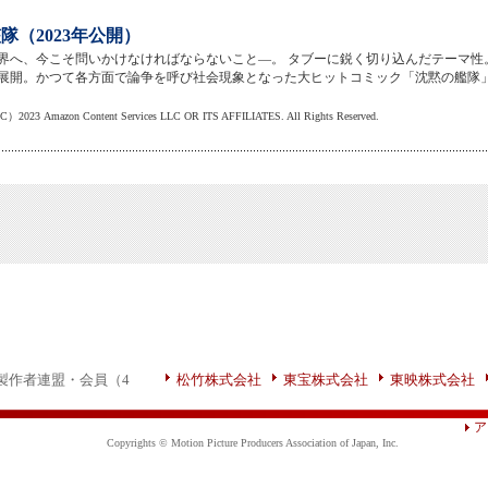
隊（2023年公開）
界へ、今こそ問いかけなければならないこと―。 タブーに鋭く切り込んだテーマ性
展開。かつて各方面で論争を呼び社会現象となった大ヒットコミック「沈黙の艦隊
azon Content Services LLC OR ITS AFFILIATES. All Rights Reserved.
製作者連盟・会員（4
松竹株式会社
東宝株式会社
東映株式会社
ア
Copyrights © Motion Picture Producers Association of Japan, Inc.