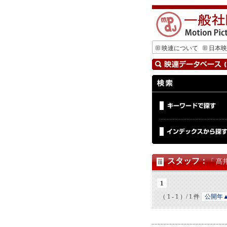
映連について
日本映
スタッフ
：
「 髙
1
（ 1 - 1 ）/ 1 件
公開年