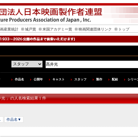
画産業統計
城戸賞
米国アカデミー賞
映画関連団体リンク
トップ
作品名
公開年
キャスト
スタッフ
製作
配給
シリー
井光 」の人名検索結果 1 件
▲
作品名▼