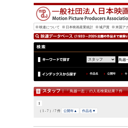
映連について
日本映画産業統計
城戸賞
米国ア
作品名
公開年
キ
スタッフ
：
「 鳥越一志 」の人名検索結果 7 件
1
（ 1 - 7 ）/ 7 件
公開年▲
作品名▼