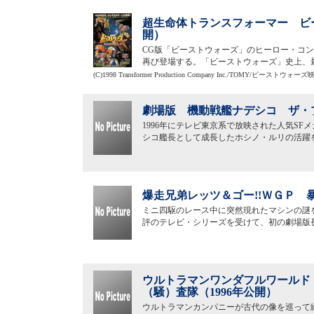
超生命体トランスフォーマー ビー
開）
CG版「ビーストウォーズ」のヒーロー・コン
再び登場する。「ビーストウォーズ」史上、
(C)1998 Transformer Production Company Inc./TOMY/ビースト
劇場版 機動戦艦ナデシコ ザ・プ
1996年にテレビ東京系で放映された人気S
シコ艦長として成長したホシノ・ルリの活躍
爆走兄弟レッツ＆ゴー!!ＷＧＰ 
ミニ四駆のレース中に突然現れたマシンの謎
評のテレビ・シリーズを受けて、初の劇場版
ウルトラマンワンダフルワールド
（騒）査隊（1996年公開）
ウルトラマンカンパニーが古代の像を巡って