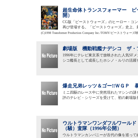
超生命体トランスフォーマー ビー
開）
CG版「ビーストウォーズ」のヒーロー・コン
再び登場する。「ビーストウォーズ」史上、
(C)1998 Transformer Production Company Inc./TOMY/ビースト
劇場版 機動戦艦ナデシコ ザ・プ
1996年にテレビ東京系で放映された人気S
シコ艦長として成長したホシノ・ルリの活躍
爆走兄弟レッツ＆ゴー!!ＷＧＰ 
ミニ四駆のレース中に突然現れたマシンの謎
評のテレビ・シリーズを受けて、初の劇場版
ウルトラマンワンダフルワールド
（騒）査隊（1996年公開）
ウルトラマンカンパニーが古代の像を巡って