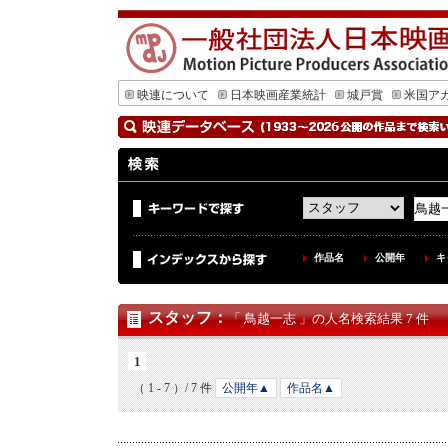
映連について
日本映画産業統計
城戸賞
米国ア
作品名
公開年
キ
スタッフ
：
「 鳥越一志 」の人名検索結果 7 件
1
（ 1 - 7 ）/ 7 件
公開年▲
作品名▲