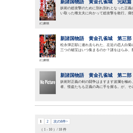
新諸国物語 黄金孔雀城 完結篇（
妖術の総攻撃のために別れ別れとなった正義
い取った権太夫に向かって総攻撃を敢行。痛
(C)東映
新諸国物語 黄金孔雀城 第三部（
松永弾正邸に連れ去られた、左近の恋人白菊
三つの秘宝はいつ集まるのか？謎をはらみ、
(C)東映
新諸国物語 黄金孔雀城 第二部（
妖術対正義の剣の闘争はますます波瀾を極め
者、怪盗たちも正義の為に手を握る。が、そ
1
2
次の8件>
（ 1 - 10 ）/ 18 件