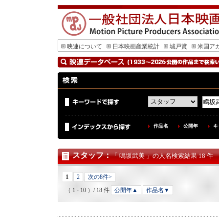
映連について
日本映画産業統計
城戸賞
米国ア
作品名
公開年
キ
スタッフ
：
「 鳴坂武美 」の人名検索結果 18 件
1
2
次の8件>
（ 1 - 10 ）/ 18 件
公開年▲
作品名▼