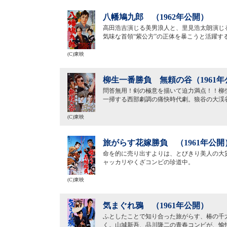
八幡鳩九郎 （1962年公開）
高田浩吉演じる美男浪人と、里見浩太朗演じ
気味な首領“紫公方”の正体を暴こうと活躍す
(C)東映
柳生一番勝負 無頼の谷（1961年
問答無用！剣の極意を描いて迫力満点！！柳
一掃する西部劇調の痛快時代劇。狼谷の大渓
(C)東映
旅がらす花嫁勝負 （1961年公開
命を的に売り出すよりは、とびきり美人の大
ャッカリやくざコンビの珍道中。
(C)東映
気まぐれ鴉 （1961年公開）
ふとしたことで知り合った旅がらす、椿の千
く。山城新吾、品川隆二の青春コンビが、愉