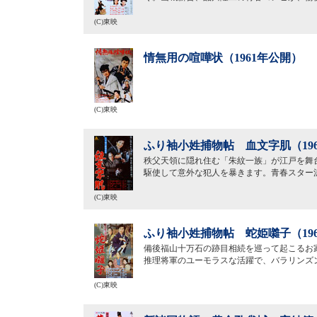
(C)東映
情無用の喧嘩状（1961年公開）
(C)東映
ふり袖小姓捕物帖 血文字肌（19
秩父天領に隠れ住む「朱紋一族」が江戸を舞
駆使して意外な犯人を暴きます。青春スター
(C)東映
ふり袖小姓捕物帖 蛇姫囃子（19
備後福山十万石の跡目相続を巡って起こるお
推理将軍のユーモラスな活躍で、バラリンズ
(C)東映