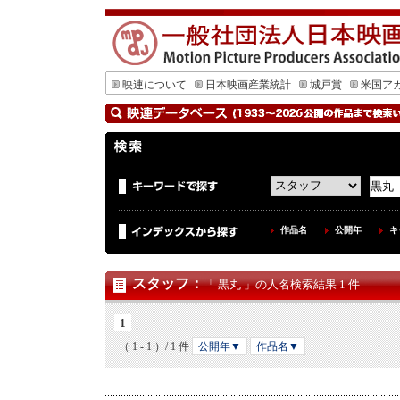
映連について
日本映画産業統計
城戸賞
米国ア
作品名
公開年
キ
スタッフ
：
「 黒丸 」の人名検索結果 1 件
1
（ 1 - 1 ）/ 1 件
公開年▼
作品名▼