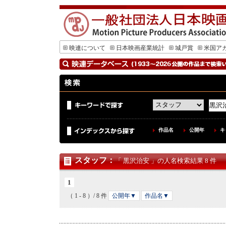
映連について
日本映画産業統計
城戸賞
米国ア
作品名
公開年
キ
スタッフ
：
「 黒沢治安 」の人名検索結果 8 件
1
（ 1 - 8 ）/ 8 件
公開年▼
作品名▼