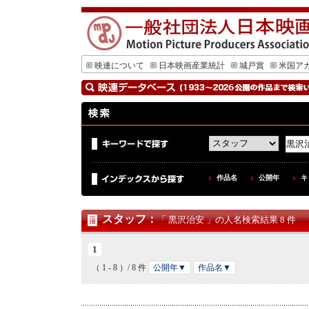
映連について
日本映画産業統計
城戸賞
米国ア
作品名
公開年
キ
スタッフ
：
「 黒沢治安 」の人名検索結果 8 件
1
（ 1 - 8 ）/ 8 件
公開年▼
作品名▼