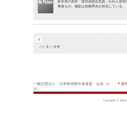
鈴木亮の原作「現代高校生気質・われら劣等
青春もの。撮影は岩橋秀光が担当している。
1
（ 1 - 8 ）/ 8 件
一般社団法人 日本映画製作者連盟・会員（4
松
社）
Copyrights © Motion 